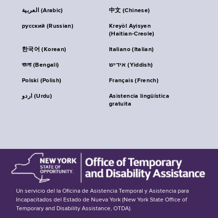
العربية (Arabic)
中文 (Chinese)
русский (Russian)
Kreyòl Ayisyen
(Haitian-Creole)
한국어 (Korean)
Italiano (Italian)
বাংলা (Bengali)
אידיש (Yiddish)
Polski (Polish)
Français (French)
اردو (Urdu)
Asistencia lingüística
gratuita
Un servicio del la Oficina de Asistencia Temporal y Asistencia para
Incapacitados del Estado de Nueva York (New York State Office of
Temporary and Disability Assistance, OTDA).