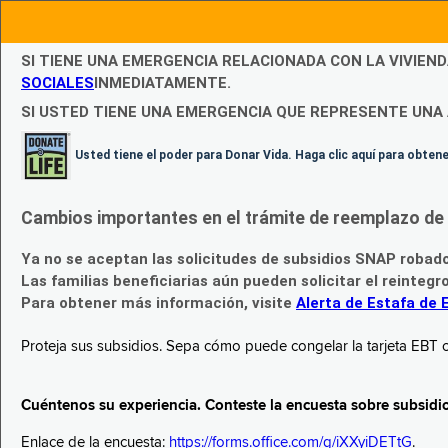
SI TIENE UNA EMERGENCIA RELACIONADA CON LA VIVIEN
SOCIALES
INMEDIATAMENTE.
SI USTED TIENE UNA EMERGENCIA QUE REPRESENTE UNA 
Usted tiene el poder para Donar Vida. Haga clic aquí para obte
Cambios importantes en el trámite de reemplazo de l
Ya no se aceptan las solicitudes de subsidios SNAP robad
Las familias beneficiarias aún pueden solicitar el reintegr
Para obtener más información, visite
Alerta de Estafa de 
Proteja sus subsidios. Sepa cómo puede congelar la tarjeta EBT c
Cuéntenos su experiencia. Conteste la encuesta sobre subsidi
Enlace de la encuesta:
https://forms.office.com/g/iXXyiDETtG
.