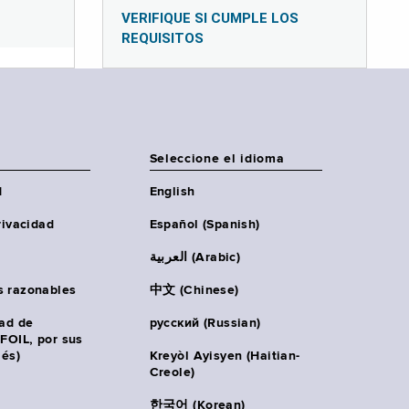
VERIFIQUE SI CUMPLE LOS
REQUISITOS
Seleccione el idioma
d
English
rivacidad
Español (Spanish)
العربية (Arabic)
s razonables
中文 (Chinese)
tad de
русский (Russian)
(FOIL, por sus
lés)
Kreyòl Ayisyen (Haitian-
Creole)
한국어 (Korean)