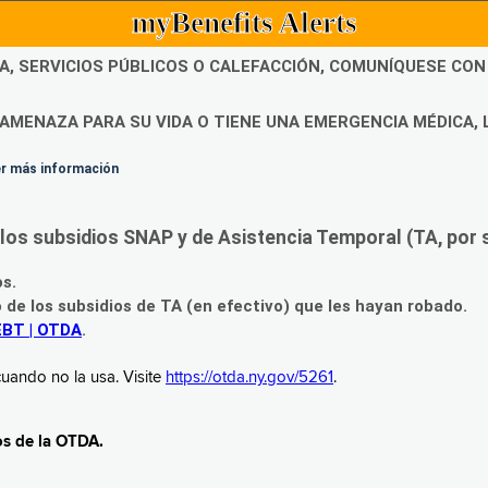
myBenefits Alerts
DA, SERVICIOS PÚBLICOS O CALEFACCIÓN, COMUNÍQUESE CO
AMENAZA PARA SU VIDA O TIENE UNA EMERGENCIA MÉDICA, 
ner más información
os subsidios SNAP y de Asistencia Temporal (TA, por su
os.
o de los subsidios de TA (en efectivo) que les hayan robado.
EBT | OTDA
.
uando no la usa. Visite
https://otda.ny.gov/5261
.
os de la OTDA.