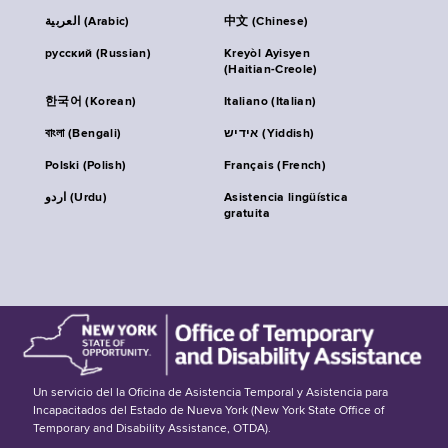
العربية (Arabic)
中文 (Chinese)
русский (Russian)
Kreyòl Ayisyen
(Haitian-Creole)
한국어 (Korean)
Italiano (Italian)
বাংলা (Bengali)
אידיש (Yiddish)
Polski (Polish)
Français (French)
اردو (Urdu)
Asistencia lingüística
gratuita
Un servicio del la Oficina de Asistencia Temporal y Asistencia para
Incapacitados del Estado de Nueva York (New York State Office of
Temporary and Disability Assistance, OTDA).