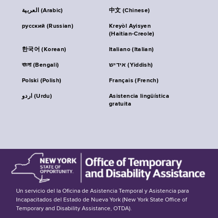
العربية (Arabic)
中文 (Chinese)
русский (Russian)
Kreyòl Ayisyen
(Haitian-Creole)
한국어 (Korean)
Italiano (Italian)
বাংলা (Bengali)
אידיש (Yiddish)
Polski (Polish)
Français (French)
اردو (Urdu)
Asistencia lingüística
gratuita
Un servicio del la Oficina de Asistencia Temporal y Asistencia para
Incapacitados del Estado de Nueva York (New York State Office of
Temporary and Disability Assistance, OTDA).