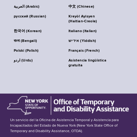
العربية (Arabic)
中文 (Chinese)
русский (Russian)
Kreyòl Ayisyen
(Haitian-Creole)
한국어 (Korean)
Italiano (Italian)
বাংলা (Bengali)
אידיש (Yiddish)
Polski (Polish)
Français (French)
اردو (Urdu)
Asistencia lingüística
gratuita
Un servicio del la Oficina de Asistencia Temporal y Asistencia para
Incapacitados del Estado de Nueva York (New York State Office of
Temporary and Disability Assistance, OTDA).