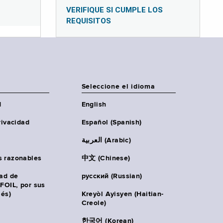
VERIFIQUE SI CUMPLE LOS
REQUISITOS
Seleccione el idioma
d
English
rivacidad
Español (Spanish)
العربية (Arabic)
s razonables
中文 (Chinese)
tad de
русский (Russian)
(FOIL, por sus
lés)
Kreyòl Ayisyen (Haitian-
Creole)
한국어 (Korean)