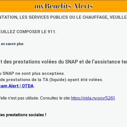
myBenefits Alerts
NTATION, LES SERVICES PUBLICS OU LE CHAUFFAGE, VEUIL
EUILLEZ COMPOSER LE 911.
 en savoir plus
es prestations volées du SNAP et de l’assistance te
 SNAP ne sont plus acceptées.
prestations de la TA (liquide) ayant été volées.
am Alert | OTDA
.
le n’est pas utilisée. Consultez le site
https://otda.ny.gov/5261
.
s prestations sociales !