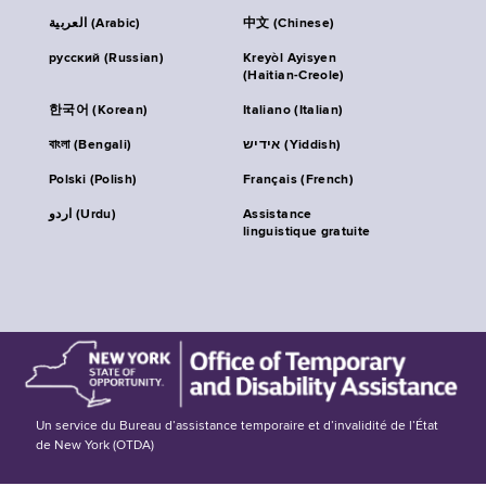
العربية (Arabic)
中文 (Chinese)
русский (Russian)
Kreyòl Ayisyen
(Haitian-Creole)
한국어 (Korean)
Italiano (Italian)
বাংলা (Bengali)
אידיש (Yiddish)
Polski (Polish)
Français (French)
اردو (Urdu)
Assistance
linguistique gratuite
Un service du Bureau d’assistance temporaire et d’invalidité de l’État
de New York (OTDA)