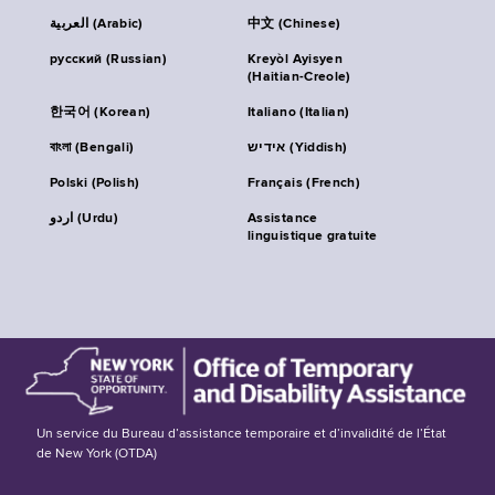
العربية (Arabic)
中文 (Chinese)
русский (Russian)
Kreyòl Ayisyen
(Haitian-Creole)
한국어 (Korean)
Italiano (Italian)
বাংলা (Bengali)
אידיש (Yiddish)
Polski (Polish)
Français (French)
اردو (Urdu)
Assistance
linguistique gratuite
Un service du Bureau d’assistance temporaire et d’invalidité de l’État
de New York (OTDA)