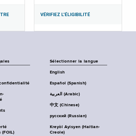
OTRE
VÉRIFIEZ L’ÉLIGIBILITÉ
gales
Sélectionner la langue
English
confidentialité
Español (Spanish)
n-
العربية (Arabic)
té
中文 (Chinese)
ts
русский (Russian)
erté
Kreyòl Ayisyen (Haitian-
 (FOIL)
Creole)