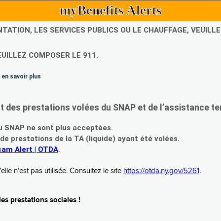
myBenefits Alerts
NTATION, LES SERVICES PUBLICS OU LE CHAUFFAGE, VEUIL
EUILLEZ COMPOSER LE 911.
 en savoir plus
es prestations volées du SNAP et de l’assistance te
 SNAP ne sont plus acceptées.
prestations de la TA (liquide) ayant été volées.
am Alert | OTDA
.
le n’est pas utilisée. Consultez le site
https://otda.ny.gov/5261
.
s prestations sociales !