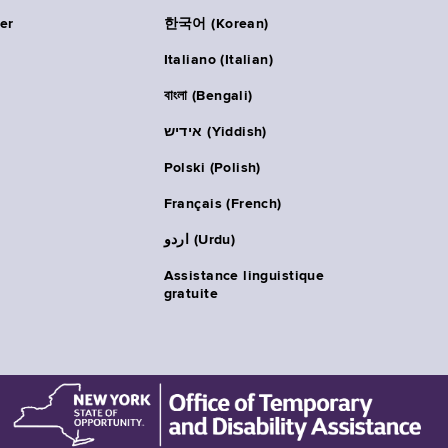
er
한국어 (Korean)
Italiano (Italian)
বাংলা (Bengali)
אידיש (Yiddish)
Polski (Polish)
Français (French)
اردو (Urdu)
Assistance linguistique
gratuite