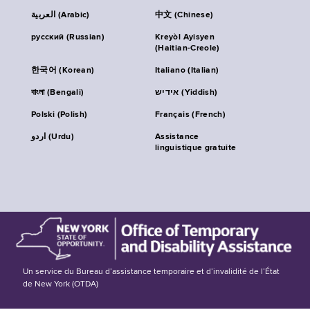
العربية (Arabic)
中文 (Chinese)
русский (Russian)
Kreyòl Ayisyen
(Haitian-Creole)
한국어 (Korean)
Italiano (Italian)
বাংলা (Bengali)
אידיש (Yiddish)
Polski (Polish)
Français (French)
اردو (Urdu)
Assistance
linguistique gratuite
Un service du Bureau d’assistance temporaire et d’invalidité de l’État
de New York (OTDA)