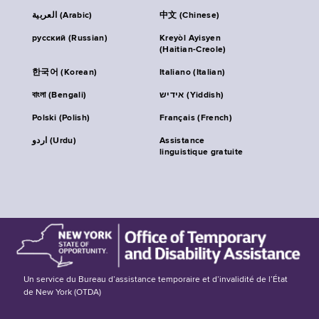
العربية (Arabic)
中文 (Chinese)
русский (Russian)
Kreyòl Ayisyen
(Haitian-Creole)
한국어 (Korean)
Italiano (Italian)
বাংলা (Bengali)
אידיש (Yiddish)
Polski (Polish)
Français (French)
اردو (Urdu)
Assistance
linguistique gratuite
Un service du Bureau d’assistance temporaire et d’invalidité de l’État
de New York (OTDA)