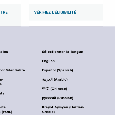
OTRE
VÉRIFIEZ L’ÉLIGIBILITÉ
gales
Sélectionner la langue
English
confidentialité
Español (Spanish)
n-
العربية (Arabic)
té
中文 (Chinese)
ts
русский (Russian)
erté
Kreyòl Ayisyen (Haitian-
 (FOIL)
Creole)