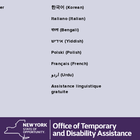
er
한국어 (Korean)
Italiano (Italian)
বাংলা (Bengali)
אידיש (Yiddish)
Polski (Polish)
Français (French)
اردو (Urdu)
Assistance linguistique
gratuite