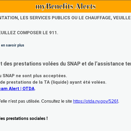
myBenefits Alerts
NTATION, LES SERVICES PUBLICS OU LE CHAUFFAGE, VEUIL
EUILLEZ COMPOSER LE 911.
 en savoir plus
es prestations volées du SNAP et de l’assistance te
 SNAP ne sont plus acceptées.
prestations de la TA (liquide) ayant été volées.
am Alert | OTDA
.
le n’est pas utilisée. Consultez le site
https://otda.ny.gov/5261
.
s prestations sociales !