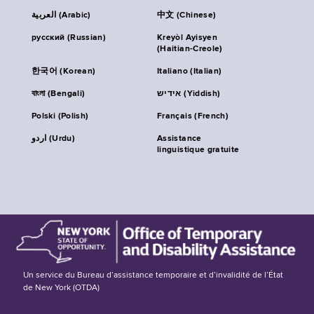
العربية (Arabic)
中文 (Chinese)
русский (Russian)
Kreyòl Ayisyen
(Haitian-Creole)
한국어 (Korean)
Italiano (Italian)
বাংলা (Bengali)
אידיש (Yiddish)
Polski (Polish)
Français (French)
اردو (Urdu)
Assistance
linguistique gratuite
Un service du Bureau d’assistance temporaire et d’invalidité de l’État
de New York (OTDA)