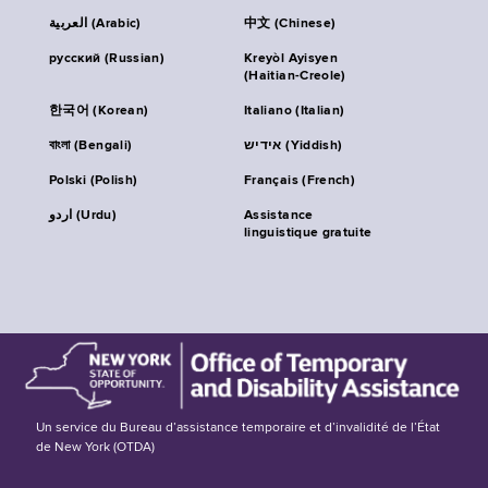
العربية (Arabic)
中文 (Chinese)
русский (Russian)
Kreyòl Ayisyen
(Haitian-Creole)
한국어 (Korean)
Italiano (Italian)
বাংলা (Bengali)
אידיש (Yiddish)
Polski (Polish)
Français (French)
اردو (Urdu)
Assistance
linguistique gratuite
Un service du Bureau d’assistance temporaire et d’invalidité de l’État
de New York (OTDA)