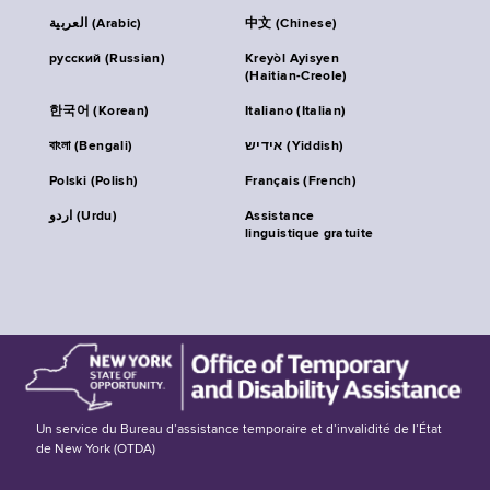
العربية (Arabic)
中文 (Chinese)
русский (Russian)
Kreyòl Ayisyen
(Haitian-Creole)
한국어 (Korean)
Italiano (Italian)
বাংলা (Bengali)
אידיש (Yiddish)
Polski (Polish)
Français (French)
اردو (Urdu)
Assistance
linguistique gratuite
Un service du Bureau d’assistance temporaire et d’invalidité de l’État
de New York (OTDA)