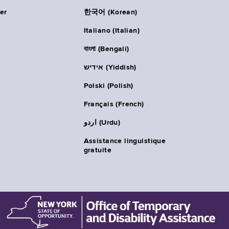
er
한국어 (Korean)
Italiano (Italian)
বাংলা (Bengali)
אידיש (Yiddish)
Polski (Polish)
Français (French)
اردو (Urdu)
Assistance linguistique
gratuite