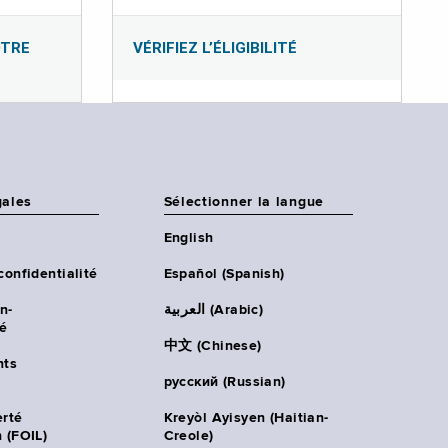
OTRE
VÉRIFIEZ L’ÉLIGIBILITÉ
gales
Sélectionner la langue
English
confidentialité
Español (Spanish)
n-
العربية (Arabic)
té
中文 (Chinese)
ts
русский (Russian)
erté
Kreyòl Ayisyen (Haitian-
 (FOIL)
Creole)