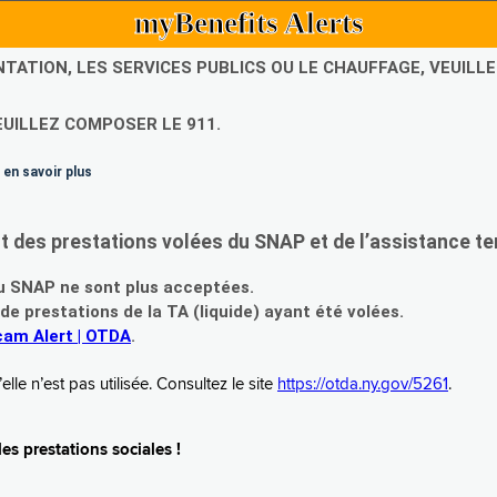
myBenefits Alerts
NTATION, LES SERVICES PUBLICS OU LE CHAUFFAGE, VEUIL
EUILLEZ COMPOSER LE 911.
 en savoir plus
es prestations volées du SNAP et de l’assistance te
 SNAP ne sont plus acceptées.
prestations de la TA (liquide) ayant été volées.
am Alert | OTDA
.
le n’est pas utilisée. Consultez le site
https://otda.ny.gov/5261
.
s prestations sociales !