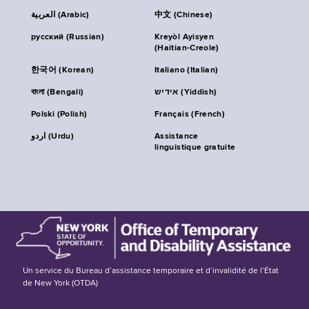
العربية (Arabic)
中文 (Chinese)
русский (Russian)
Kreyòl Ayisyen
(Haitian-Creole)
한국어 (Korean)
Italiano (Italian)
বাংলা (Bengali)
אידיש (Yiddish)
Polski (Polish)
Français (French)
اردو (Urdu)
Assistance
linguistique gratuite
Un service du Bureau d’assistance temporaire et d’invalidité de l’État
de New York (OTDA)