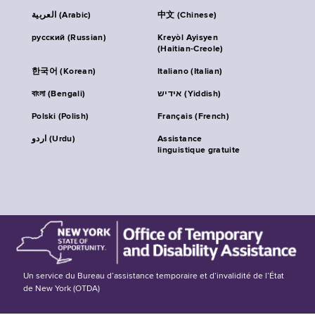
العربية (Arabic)
中文 (Chinese)
русский (Russian)
Kreyòl Ayisyen
(Haitian-Creole)
한국어 (Korean)
Italiano (Italian)
বাংলা (Bengali)
אידיש (Yiddish)
Polski (Polish)
Français (French)
اردو (Urdu)
Assistance
linguistique gratuite
Un service du Bureau d’assistance temporaire et d’invalidité de l’État
de New York (OTDA)