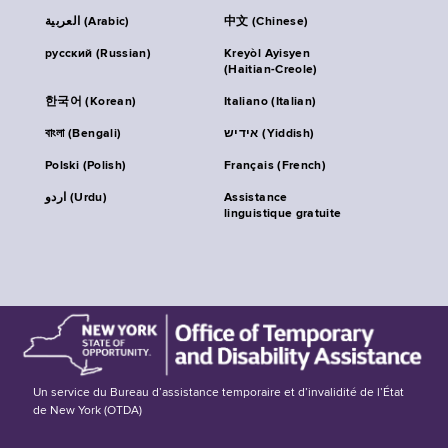
العربية (Arabic)
中文 (Chinese)
русский (Russian)
Kreyòl Ayisyen
(Haitian-Creole)
한국어 (Korean)
Italiano (Italian)
বাংলা (Bengali)
אידיש (Yiddish)
Polski (Polish)
Français (French)
اردو (Urdu)
Assistance
linguistique gratuite
Un service du Bureau d’assistance temporaire et d’invalidité de l’État
de New York (OTDA)