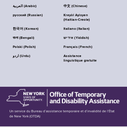
العربية (Arabic)
中文 (Chinese)
русский (Russian)
Kreyòl Ayisyen
(Haitian-Creole)
한국어 (Korean)
Italiano (Italian)
বাংলা (Bengali)
אידיש (Yiddish)
Polski (Polish)
Français (French)
اردو (Urdu)
Assistance
linguistique gratuite
Un service du Bureau d’assistance temporaire et d’invalidité de l’État
de New York (OTDA)