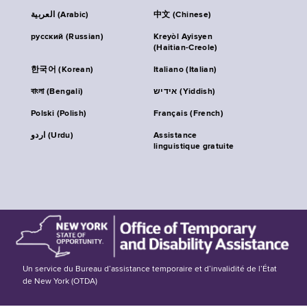
العربية (Arabic)
中文 (Chinese)
русский (Russian)
Kreyòl Ayisyen
(Haitian-Creole)
한국어 (Korean)
Italiano (Italian)
বাংলা (Bengali)
אידיש (Yiddish)
Polski (Polish)
Français (French)
اردو (Urdu)
Assistance
linguistique gratuite
Un service du Bureau d’assistance temporaire et d’invalidité de l’État
de New York (OTDA)