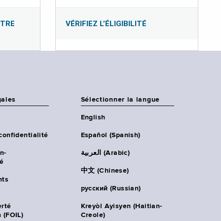
OTRE
VÉRIFIEZ L’ÉLIGIBILITÉ
gales
Sélectionner la langue
English
confidentialité
Español (Spanish)
n-
العربية (Arabic)
té
中文 (Chinese)
ts
русский (Russian)
erté
Kreyòl Ayisyen (Haitian-
 (FOIL)
Creole)