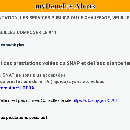
myBenefits Alerts
NTATION, LES SERVICES PUBLICS OU LE CHAUFFAGE, VEUIL
EUILLEZ COMPOSER LE 911.
 en savoir plus
es prestations volées du SNAP et de l’assistance te
 SNAP ne sont plus acceptées.
prestations de la TA (liquide) ayant été volées.
am Alert | OTDA
.
le n’est pas utilisée. Consultez le site
https://otda.ny.gov/5261
.
s prestations sociales !