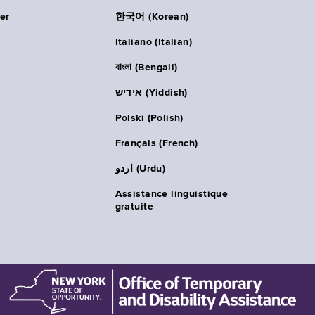
er
한국어 (Korean)
Italiano (Italian)
বাংলা (Bengali)
אידיש (Yiddish)
Polski (Polish)
Français (French)
اردو (Urdu)
Assistance linguistique
gratuite