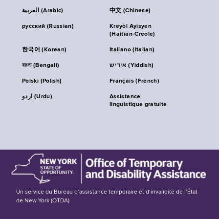
العربية (Arabic)
中文 (Chinese)
русский (Russian)
Kreyòl Ayisyen
(Haitian-Creole)
한국어 (Korean)
Italiano (Italian)
বাংলা (Bengali)
אידיש (Yiddish)
Polski (Polish)
Français (French)
اردو (Urdu)
Assistance
linguistique gratuite
Un service du Bureau d’assistance temporaire et d’invalidité de l’État
de New York (OTDA)