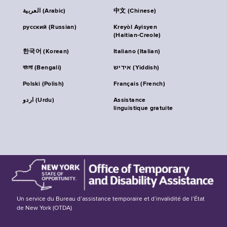
العربية (Arabic)
中文 (Chinese)
русский (Russian)
Kreyòl Ayisyen
(Haitian-Creole)
한국어 (Korean)
Italiano (Italian)
বাংলা (Bengali)
אידיש (Yiddish)
Polski (Polish)
Français (French)
اردو (Urdu)
Assistance
linguistique gratuite
Un service du Bureau d’assistance temporaire et d’invalidité de l’État
de New York (OTDA)