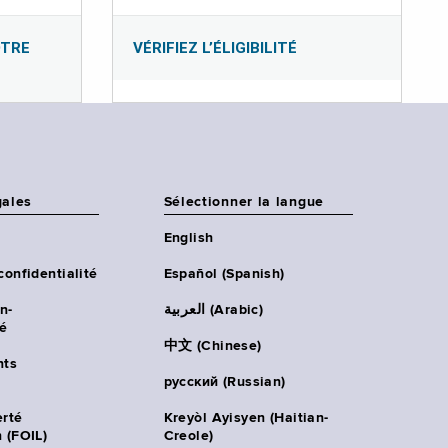
OTRE
VÉRIFIEZ L’ÉLIGIBILITÉ
gales
Sélectionner la langue
English
confidentialité
Español (Spanish)
n-
العربية (Arabic)
té
中文 (Chinese)
ts
русский (Russian)
erté
Kreyòl Ayisyen (Haitian-
 (FOIL)
Creole)