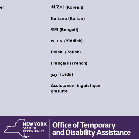
er
한국어 (Korean)
Italiano (Italian)
বাংলা (Bengali)
אידיש (Yiddish)
Polski (Polish)
Français (French)
اردو (Urdu)
Assistance linguistique
gratuite