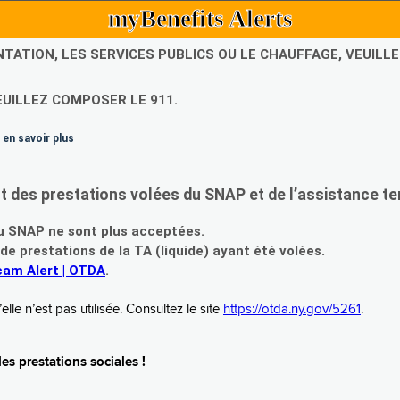
myBenefits Alerts
NTATION, LES SERVICES PUBLICS OU LE CHAUFFAGE, VEUIL
EUILLEZ COMPOSER LE 911.
 en savoir plus
es prestations volées du SNAP et de l’assistance te
 SNAP ne sont plus acceptées.
prestations de la TA (liquide) ayant été volées.
am Alert | OTDA
.
le n’est pas utilisée. Consultez le site
https://otda.ny.gov/5261
.
s prestations sociales !