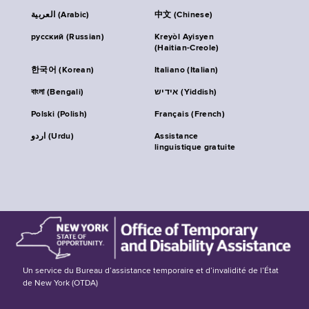
العربية (Arabic)
中文 (Chinese)
русский (Russian)
Kreyòl Ayisyen
(Haitian-Creole)
한국어 (Korean)
Italiano (Italian)
বাংলা (Bengali)
אידיש (Yiddish)
Polski (Polish)
Français (French)
اردو (Urdu)
Assistance
linguistique gratuite
Un service du Bureau d’assistance temporaire et d’invalidité de l’État
de New York (OTDA)