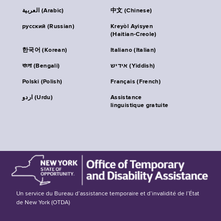
العربية (Arabic)
中文 (Chinese)
русский (Russian)
Kreyòl Ayisyen
(Haitian-Creole)
한국어 (Korean)
Italiano (Italian)
বাংলা (Bengali)
אידיש (Yiddish)
Polski (Polish)
Français (French)
اردو (Urdu)
Assistance
linguistique gratuite
Un service du Bureau d’assistance temporaire et d’invalidité de l’État
de New York (OTDA)