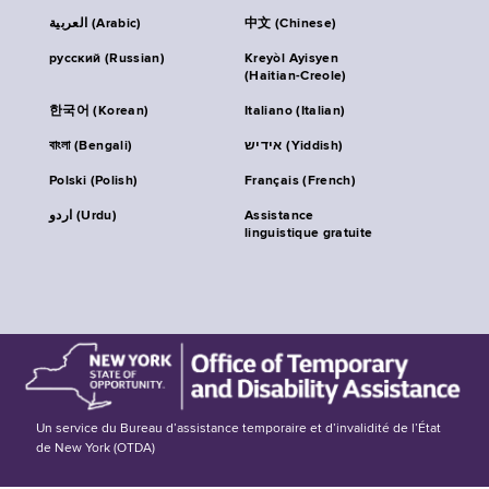
العربية (Arabic)
中文 (Chinese)
русский (Russian)
Kreyòl Ayisyen
(Haitian-Creole)
한국어 (Korean)
Italiano (Italian)
বাংলা (Bengali)
אידיש (Yiddish)
Polski (Polish)
Français (French)
اردو (Urdu)
Assistance
linguistique gratuite
Un service du Bureau d’assistance temporaire et d’invalidité de l’État
de New York (OTDA)