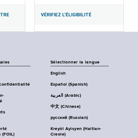
OTRE
VÉRIFIEZ L’ÉLIGIBILITÉ
gales
Sélectionner la langue
English
confidentialité
Español (Spanish)
n-
العربية (Arabic)
té
中文 (Chinese)
ts
русский (Russian)
erté
Kreyòl Ayisyen (Haitian-
 (FOIL)
Creole)