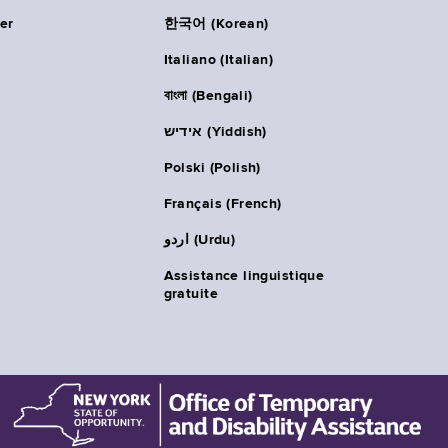
er
한국어 (Korean)
Italiano (Italian)
বাংলা (Bengali)
אידיש (Yiddish)
Polski (Polish)
Français (French)
اردو (Urdu)
Assistance linguistique
gratuite