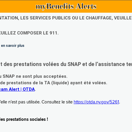
myBenefits Alerts
NTATION, LES SERVICES PUBLICS OU LE CHAUFFAGE, VEUIL
EUILLEZ COMPOSER LE 911.
 en savoir plus
es prestations volées du SNAP et de l’assistance te
 SNAP ne sont plus acceptées.
prestations de la TA (liquide) ayant été volées.
am Alert | OTDA
.
le n’est pas utilisée. Consultez le site
https://otda.ny.gov/5261
.
s prestations sociales !