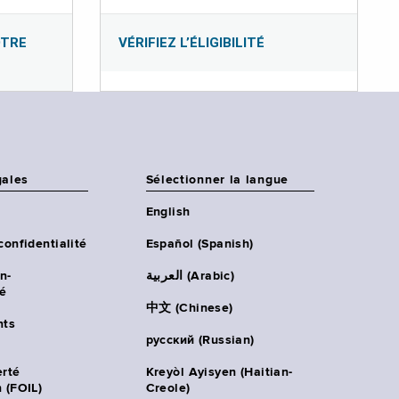
OTRE
VÉRIFIEZ L’ÉLIGIBILITÉ
gales
Sélectionner la langue
English
confidentialité
Español (Spanish)
n-
العربية (Arabic)
té
中文 (Chinese)
ts
русский (Russian)
erté
Kreyòl Ayisyen (Haitian-
 (FOIL)
Creole)