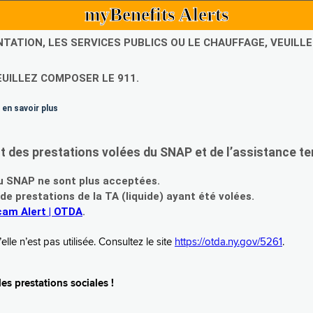
myBenefits Alerts
NTATION, LES SERVICES PUBLICS OU LE CHAUFFAGE, VEUIL
EUILLEZ COMPOSER LE 911.
 en savoir plus
es prestations volées du SNAP et de l’assistance te
 SNAP ne sont plus acceptées.
prestations de la TA (liquide) ayant été volées.
am Alert | OTDA
.
le n’est pas utilisée. Consultez le site
https://otda.ny.gov/5261
.
s prestations sociales !