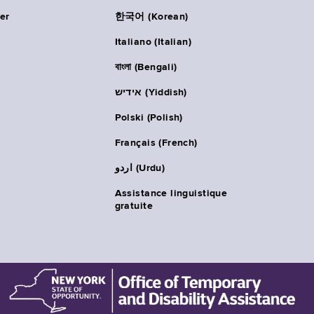
er
한국어 (Korean)
Italiano (Italian)
বাংলা (Bengali)
אידיש (Yiddish)
Polski (Polish)
Français (French)
اردو (Urdu)
Assistance linguistique
gratuite