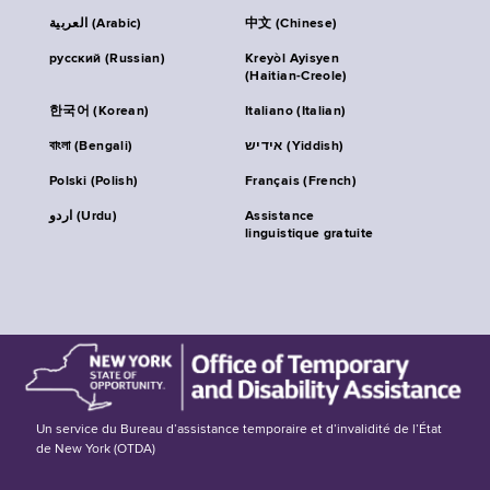
العربية (Arabic)
中文 (Chinese)
русский (Russian)
Kreyòl Ayisyen
(Haitian-Creole)
한국어 (Korean)
Italiano (Italian)
বাংলা (Bengali)
אידיש (Yiddish)
Polski (Polish)
Français (French)
اردو (Urdu)
Assistance
linguistique gratuite
Un service du Bureau d’assistance temporaire et d’invalidité de l’État
de New York (OTDA)