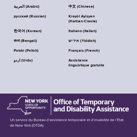
العربية (Arabic)
中文 (Chinese)
русский (Russian)
Kreyòl Ayisyen
(Haitian-Creole)
한국어 (Korean)
Italiano (Italian)
বাংলা (Bengali)
אידיש (Yiddish)
Polski (Polish)
Français (French)
اردو (Urdu)
Assistance
linguistique gratuite
Un service du Bureau d’assistance temporaire et d’invalidité de l’État
de New York (OTDA)