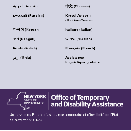
العربية (Arabic)
中文 (Chinese)
русский (Russian)
Kreyòl Ayisyen
(Haitian-Creole)
한국어 (Korean)
Italiano (Italian)
বাংলা (Bengali)
אידיש (Yiddish)
Polski (Polish)
Français (French)
اردو (Urdu)
Assistance
linguistique gratuite
Un service du Bureau d’assistance temporaire et d’invalidité de l’État
de New York (OTDA)