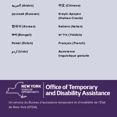
العربية (Arabic)
中文 (Chinese)
русский (Russian)
Kreyòl Ayisyen
(Haitian-Creole)
한국어 (Korean)
Italiano (Italian)
বাংলা (Bengali)
אידיש (Yiddish)
Polski (Polish)
Français (French)
اردو (Urdu)
Assistance
linguistique gratuite
Un service du Bureau d’assistance temporaire et d’invalidité de l’État
de New York (OTDA)