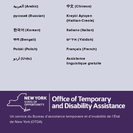
العربية (Arabic)
中文 (Chinese)
русский (Russian)
Kreyòl Ayisyen
(Haitian-Creole)
한국어 (Korean)
Italiano (Italian)
বাংলা (Bengali)
אידיש (Yiddish)
Polski (Polish)
Français (French)
اردو (Urdu)
Assistance
linguistique gratuite
Un service du Bureau d’assistance temporaire et d’invalidité de l’État
de New York (OTDA)