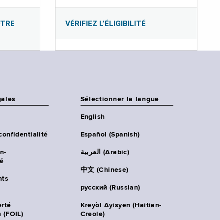
OTRE
VÉRIFIEZ L’ÉLIGIBILITÉ
gales
Sélectionner la langue
English
confidentialité
Español (Spanish)
n-
العربية (Arabic)
té
中文 (Chinese)
ts
русский (Russian)
erté
Kreyòl Ayisyen (Haitian-
 (FOIL)
Creole)