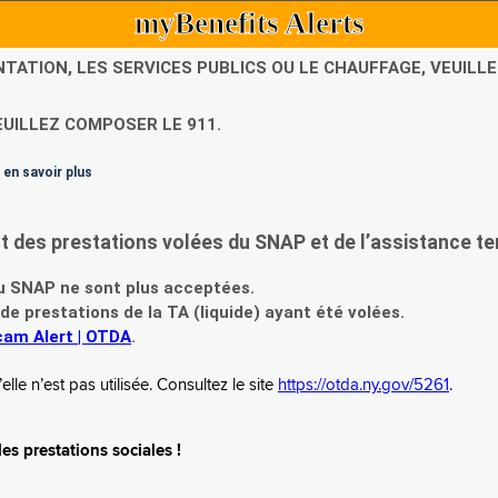
myBenefits Alerts
NTATION, LES SERVICES PUBLICS OU LE CHAUFFAGE, VEUIL
EUILLEZ COMPOSER LE 911.
 en savoir plus
es prestations volées du SNAP et de l’assistance te
 SNAP ne sont plus acceptées.
prestations de la TA (liquide) ayant été volées.
am Alert | OTDA
.
le n’est pas utilisée. Consultez le site
https://otda.ny.gov/5261
.
s prestations sociales !