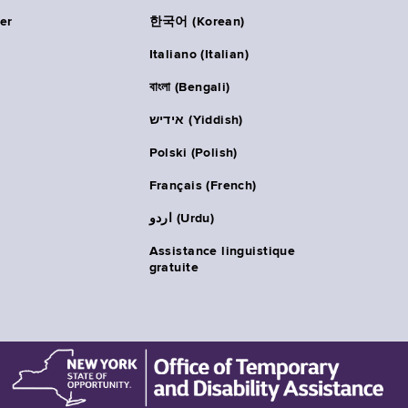
er
한국어 (Korean)
Italiano (Italian)
বাংলা (Bengali)
אידיש (Yiddish)
Polski (Polish)
Français (French)
اردو (Urdu)
Assistance linguistique
gratuite