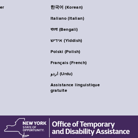
er
한국어 (Korean)
Italiano (Italian)
বাংলা (Bengali)
אידיש (Yiddish)
Polski (Polish)
Français (French)
اردو (Urdu)
Assistance linguistique
gratuite