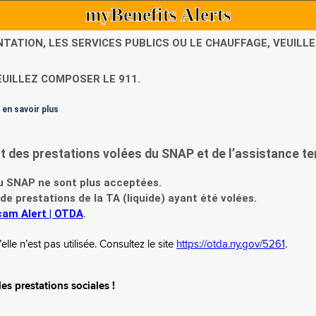
myBenefits Alerts
NTATION, LES SERVICES PUBLICS OU LE CHAUFFAGE, VEUIL
EUILLEZ COMPOSER LE 911.
 en savoir plus
es prestations volées du SNAP et de l’assistance te
 SNAP ne sont plus acceptées.
prestations de la TA (liquide) ayant été volées.
am Alert | OTDA
.
le n’est pas utilisée. Consultez le site
https://otda.ny.gov/5261
.
s prestations sociales !