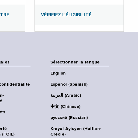
OTRE
VÉRIFIEZ L’ÉLIGIBILITÉ
gales
Sélectionner la langue
English
confidentialité
Español (Spanish)
n-
العربية (Arabic)
té
中文 (Chinese)
ts
русский (Russian)
erté
Kreyòl Ayisyen (Haitian-
 (FOIL)
Creole)