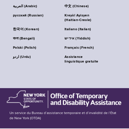
العربية (Arabic)
中文 (Chinese)
русский (Russian)
Kreyòl Ayisyen
(Haitian-Creole)
한국어 (Korean)
Italiano (Italian)
বাংলা (Bengali)
אידיש (Yiddish)
Polski (Polish)
Français (French)
اردو (Urdu)
Assistance
linguistique gratuite
Un service du Bureau d’assistance temporaire et d’invalidité de l’État
de New York (OTDA)