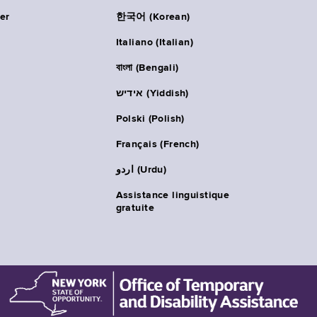
er
한국어 (Korean)
Italiano (Italian)
বাংলা (Bengali)
אידיש (Yiddish)
Polski (Polish)
Français (French)
اردو (Urdu)
Assistance linguistique
gratuite