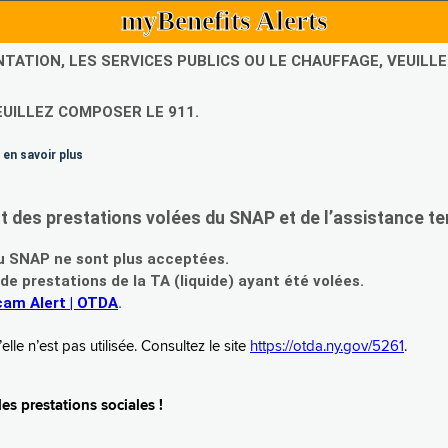
myBenefits Alerts
NTATION, LES SERVICES PUBLICS OU LE CHAUFFAGE, VEUIL
EUILLEZ COMPOSER LE 911.
 en savoir plus
es prestations volées du SNAP et de l’assistance te
 SNAP ne sont plus acceptées.
prestations de la TA (liquide) ayant été volées.
am Alert | OTDA
.
le n’est pas utilisée. Consultez le site
https://otda.ny.gov/5261
.
s prestations sociales !