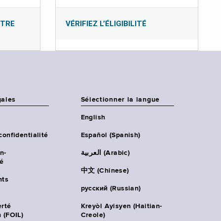
OTRE
VÉRIFIEZ L’ÉLIGIBILITÉ
gales
Sélectionner la langue
English
confidentialité
Español (Spanish)
n-
العربية (Arabic)
té
中文 (Chinese)
ts
русский (Russian)
erté
Kreyòl Ayisyen (Haitian-
 (FOIL)
Creole)