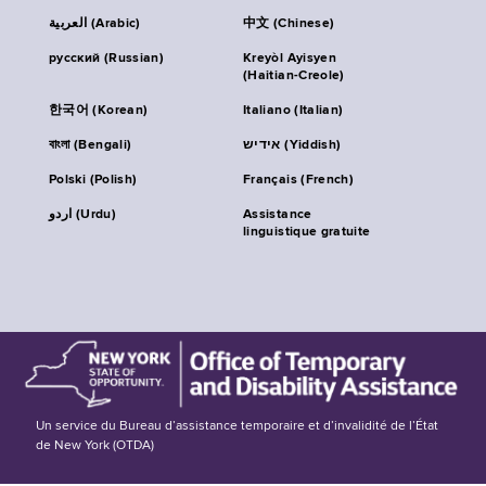
العربية (Arabic)
中文 (Chinese)
русский (Russian)
Kreyòl Ayisyen
(Haitian-Creole)
한국어 (Korean)
Italiano (Italian)
বাংলা (Bengali)
אידיש (Yiddish)
Polski (Polish)
Français (French)
اردو (Urdu)
Assistance
linguistique gratuite
Un service du Bureau d’assistance temporaire et d’invalidité de l’État
de New York (OTDA)