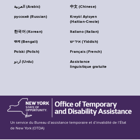
العربية (Arabic)
中文 (Chinese)
русский (Russian)
Kreyòl Ayisyen
(Haitian-Creole)
한국어 (Korean)
Italiano (Italian)
বাংলা (Bengali)
אידיש (Yiddish)
Polski (Polish)
Français (French)
اردو (Urdu)
Assistance
linguistique gratuite
Un service du Bureau d’assistance temporaire et d’invalidité de l’État
de New York (OTDA)