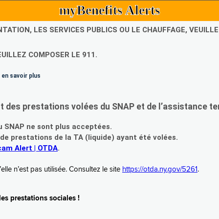
myBenefits Alerts
NTATION, LES SERVICES PUBLICS OU LE CHAUFFAGE, VEUIL
EUILLEZ COMPOSER LE 911.
 en savoir plus
es prestations volées du SNAP et de l’assistance te
 SNAP ne sont plus acceptées.
prestations de la TA (liquide) ayant été volées.
am Alert | OTDA
.
le n’est pas utilisée. Consultez le site
https://otda.ny.gov/5261
.
s prestations sociales !