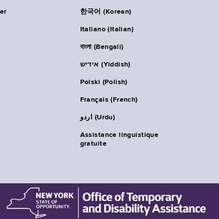
er
한국어 (Korean)
Italiano (Italian)
বাংলা (Bengali)
אידיש (Yiddish)
Polski (Polish)
Français (French)
اردو (Urdu)
Assistance linguistique
gratuite