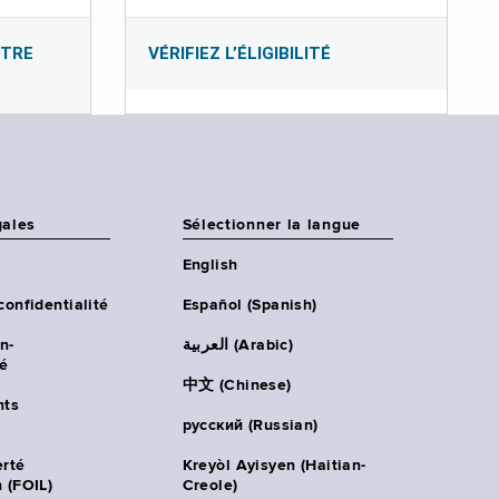
OTRE
VÉRIFIEZ L’ÉLIGIBILITÉ
gales
Sélectionner la langue
English
confidentialité
Español (Spanish)
n-
العربية (Arabic)
té
中文 (Chinese)
ts
русский (Russian)
erté
Kreyòl Ayisyen (Haitian-
 (FOIL)
Creole)