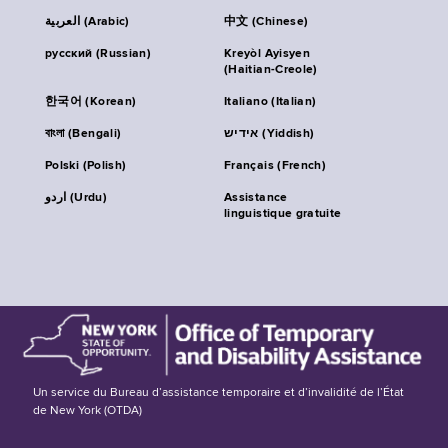
العربية (Arabic)
中文 (Chinese)
русский (Russian)
Kreyòl Ayisyen
(Haitian-Creole)
한국어 (Korean)
Italiano (Italian)
বাংলা (Bengali)
אידיש (Yiddish)
Polski (Polish)
Français (French)
اردو (Urdu)
Assistance
linguistique gratuite
Un service du Bureau d’assistance temporaire et d’invalidité de l’État
de New York (OTDA)