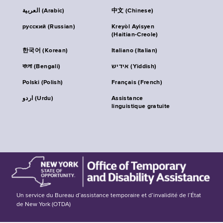
العربية (Arabic)
中文 (Chinese)
русский (Russian)
Kreyòl Ayisyen
(Haitian-Creole)
한국어 (Korean)
Italiano (Italian)
বাংলা (Bengali)
אידיש (Yiddish)
Polski (Polish)
Français (French)
اردو (Urdu)
Assistance
linguistique gratuite
Un service du Bureau d’assistance temporaire et d’invalidité de l’État
de New York (OTDA)