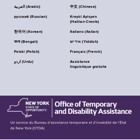
العربية (Arabic)
中文 (Chinese)
русский (Russian)
Kreyòl Ayisyen
(Haitian-Creole)
한국어 (Korean)
Italiano (Italian)
বাংলা (Bengali)
אידיש (Yiddish)
Polski (Polish)
Français (French)
اردو (Urdu)
Assistance
linguistique gratuite
Un service du Bureau d’assistance temporaire et d’invalidité de l’État
de New York (OTDA)