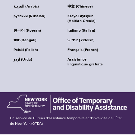
العربية (Arabic)
中文 (Chinese)
русский (Russian)
Kreyòl Ayisyen
(Haitian-Creole)
한국어 (Korean)
Italiano (Italian)
বাংলা (Bengali)
אידיש (Yiddish)
Polski (Polish)
Français (French)
اردو (Urdu)
Assistance
linguistique gratuite
Un service du Bureau d’assistance temporaire et d’invalidité de l’État
de New York (OTDA)