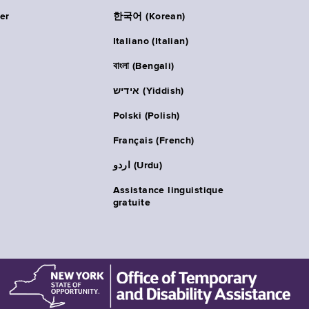
er
한국어 (Korean)
Italiano (Italian)
বাংলা (Bengali)
אידיש (Yiddish)
Polski (Polish)
Français (French)
اردو (Urdu)
Assistance linguistique
gratuite