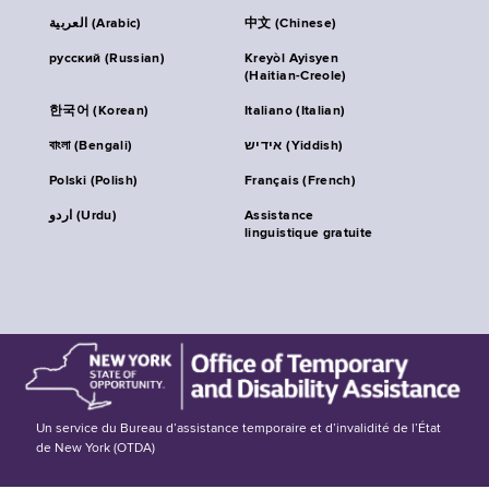
العربية (Arabic)
中文 (Chinese)
русский (Russian)
Kreyòl Ayisyen
(Haitian-Creole)
한국어 (Korean)
Italiano (Italian)
বাংলা (Bengali)
אידיש (Yiddish)
Polski (Polish)
Français (French)
اردو (Urdu)
Assistance
linguistique gratuite
Un service du Bureau d’assistance temporaire et d’invalidité de l’État
de New York (OTDA)