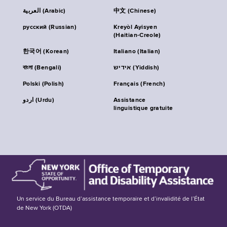
العربية (Arabic)
中文 (Chinese)
русский (Russian)
Kreyòl Ayisyen
(Haitian-Creole)
한국어 (Korean)
Italiano (Italian)
বাংলা (Bengali)
אידיש (Yiddish)
Polski (Polish)
Français (French)
اردو (Urdu)
Assistance
linguistique gratuite
Un service du Bureau d’assistance temporaire et d’invalidité de l’État
de New York (OTDA)